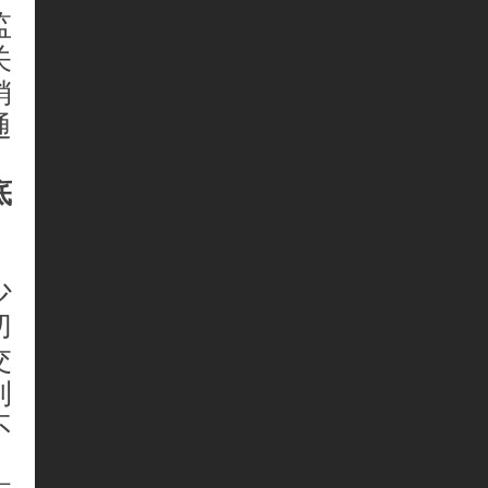
监
关
销
通
底
、
少
切
交
利
不
。