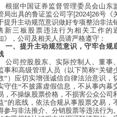
根据
中国证券监督管理委员会山东
管局
出具的鲁证监公司字
[2024]26
号《
于提升主动规范意识做好专项整治非法
售新三板股票违法行为相关工作的
知》
，公司
及相关人员请严格遵守：
一、提升主动规范意识，守牢合规
线
公司控股股东、实际控制人、董事
监事和高级管理人员
（
以下
简称
“
关键
数
”
）
应切实增强诚信自律法治意识，
实守住
“
不披露虚假信息，不从事内幕
易，不操纵股票价格，不损害公众公司
益
”
的底线，依法合规从事股票交易，
得参与非法推介、分销股票等违法行为